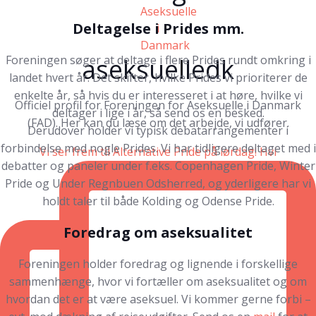
Deltagelse i Prides mm.
Foreningen søger at deltage i flere Prides rundt omkring i
aseksuelledk
landet hvert år. Det skifter, hvilke Prides vi prioriterer de
enkelte år, så hvis du er interesseret i at høre, hvilke vi
Officiel profil for Foreningen for Aseksuelle i Danmark
deltager i lige i år, så send os en besked.
(FAD). Her kan du læse om det arbejde, vi udfører.
Derudover holder vi typisk debatarrangementer i
forbindelse med nogle Prides. Vi har tidligere deltaget med i
Vi ser frem til Alternative Pride på lørdag! Hvi
debatter og paneler under f.eks. Copenhagen Pride, Winter
Pride og Under Regnbuen Odsherred, og yderligere har vi
holdt taler til både Kolding og Odense Pride.
Foredrag om aseksualitet
Foreningen holder foredrag og lignende i forskellige
sammenhænge, hvor vi fortæller om aseksualitet og om
hvordan det er at være aseksuel. Vi kommer gerne forbi –