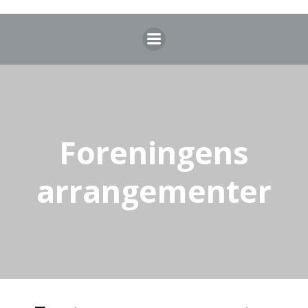
Videre
til
indhold
Foreningens
arrangementer