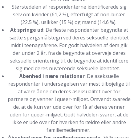
Størstedelen af respondenterne identificerede sig
selv om kvinder (61,2 %), efterfulgt af non-binær
(22,5 %), usikker (15 %) og mænd (14,6 %).
At springe ud
: De fleste respondenter begyndte at
sætte spørgsmålstegn ved deres seksuelle identitet
midt i teenageårene. For godt halvdelen af dem gik
der under 2 år, fra de begyndte at overveje deres
seksuelle orientering til, de begyndte at identificere
sig med deres nuværende seksuelle identitet.
Åbenhed i nære relationer
: De aseksuelle
respondenter i undersøgelsen var mest tilbøjelige til
at være åbne om deres aseksualitet over for
partnere og venner i queer-miljøet. Omvendt svarede
de, at de kun var ude over for få af deres venner
uden for queer-miljøet. Godt halvdelen svarer, at de
ikke er ude over for hverken forældre eller andre
familiemedlemmer.
Åbenhed over for sundhedspersonale
: 76 % svarer,