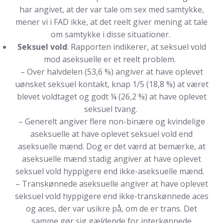
har angivet, at der var tale om sex med samtykke,
mener vi i FAD ikke, at det reelt giver mening at tale
om samtykke i disse situationer.
Seksuel vold
: Rapporten indikerer, at seksuel vold
mod aseksuelle er et reelt problem.
– Over halvdelen (53,6 %) angiver at have oplevet
uønsket seksuel kontakt, knap 1/5 (18,8 %) at været
blevet voldtaget og godt ¼ (26,2 %) at have oplevet
seksuel tvang.
– Generelt angiver flere non-binære og kvindelige
aseksuelle at have oplevet seksuel vold end
aseksuelle mænd. Dog er det værd at bemærke, at
aseksuelle mænd stadig angiver at have oplevet
seksuel vold hyppigere end ikke-aseksuelle mænd.
– Transkønnede aseksuelle angiver at have oplevet
seksuel vold hyppigere end ikke-transkønnede aces
og aces, der var usikre på, om de er trans. Det
samme gør sig gældende for interkønnede