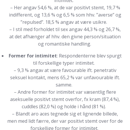
intimitet.
– Her angav 54,6 %, at de var positivt stemt, 19,7 %
indifferent, og 13,6 % og 6,5 % som hhv. ”averse” og
”repulsed”. 18,5 % angav at være usikre.
– I stil med forholdet til sex angav 44,3 % og 26,7 %,
at det afhænger af hhv. den givne person/situation
og romantiske handling.
Former for intimitet
: Respondenterne blev spurgt
til forskellige typer intimitet.
– 9,3 % angav at være favourable ift. penetrativ
seksuel kontakt, mens 65,2 % var unfavourable ift.
samme.
– Andre former for intimitet var væsentlig flere
aseksuelle positivt stemt overfor, fx kram (87,4 %),
cuddles (82,0 %) og holde i hånd (81 %).
– Blandt aro aces tegnede sig et lignende billede,
men med lidt færre, der var positivt stemt over for de
forskellige former for intimitet.