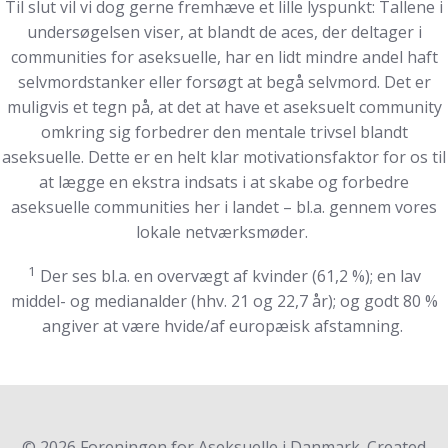
Til slut vil vi dog gerne fremhæve et lille lyspunkt: Tallene i
undersøgelsen viser, at blandt de aces, der deltager i
communities for aseksuelle, har en lidt mindre andel haft
selvmordstanker eller forsøgt at begå selvmord. Det er
muligvis et tegn på, at det at have et aseksuelt community
omkring sig forbedrer den mentale trivsel blandt
aseksuelle. Dette er en helt klar motivationsfaktor for os til
at lægge en ekstra indsats i at skabe og forbedre
aseksuelle communities her i landet – bl.a. gennem vores
lokale netværksmøder.
1
Der ses bl.a. en overvægt af kvinder (61,2 %); en lav
middel- og medianalder (hhv. 21 og 22,7 år); og godt 80 %
angiver at være hvide/af europæisk afstamning.
© 2026 Foreningen for Aseksuelle i Danmark. Created