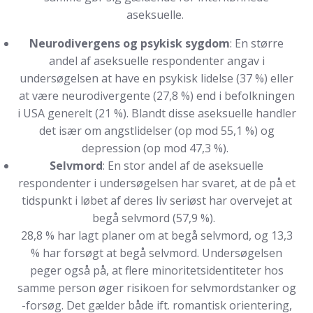
aseksuelle.
Neurodivergens og psykisk sygdom
: En større
andel af aseksuelle respondenter angav i
undersøgelsen at have en psykisk lidelse (37 %) eller
at være neurodivergente (27,8 %) end i befolkningen
i USA generelt (21 %). Blandt disse aseksuelle handler
det især om angstlidelser (op mod 55,1 %) og
depression (op mod 47,3 %).
Selvmord
: En stor andel af de aseksuelle
respondenter i undersøgelsen har svaret, at de på et
tidspunkt i løbet af deres liv seriøst har overvejet at
begå selvmord (57,9 %).
28,8 % har lagt planer om at begå selvmord, og 13,3
% har forsøgt at begå selvmord. Undersøgelsen
peger også på, at flere minoritetsidentiteter hos
samme person øger risikoen for selvmordstanker og
-forsøg. Det gælder både ift. romantisk orientering,