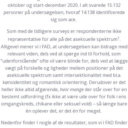
oktober og start-december 2020. I alt svarede 15.132
personer på undersøgelsen, hvoraf 14.138 identificerede
sig som ace.
Som med de tidligere surveys er respondenterne ikke
1
repræsentative for alle på det aseksuelle spektrum
.
Alligevel mener vi i FAD, at undersøgelsen kan bidrage med
relevant viden, dels ved at spørge ind til forhold, som
”udenforstående” ofte vil være blinde for, dels ved at lægge
vægt på forskelle og ligheder mellem positioner på det
aseksuelle spektrum samt intersektionalitet med bl.a.
kønsidentitet og romantisk orientering. Derudover er det
heller ikke altid afgørende,
hvor mange
der står over for en
bestemt udfordring (fx ikke at være ude over for folk i ens
omgangskreds, chikane eller seksuel vold) – så længe bare
én oplever det, er det én for meget.
Nedenfor finder I nogle af de resultater, som vi i FAD finder